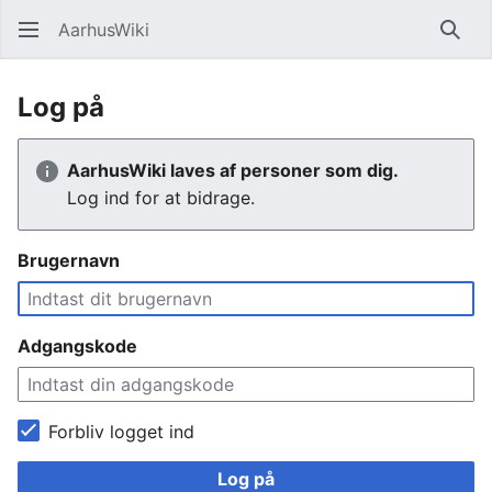
AarhusWiki
Søg
Log på
AarhusWiki laves af personer som dig.
Log ind for at bidrage.
Brugernavn
Adgangskode
Forbliv logget ind
Log på