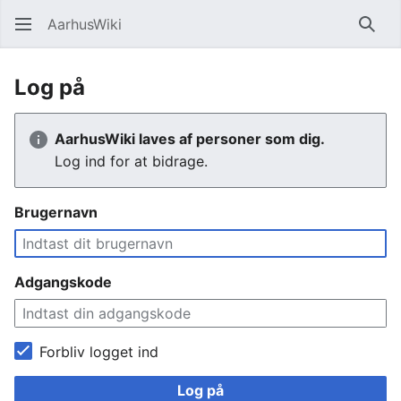
AarhusWiki
Søg
Log på
AarhusWiki laves af personer som dig.
Log ind for at bidrage.
Brugernavn
Adgangskode
Forbliv logget ind
Log på