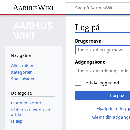
AarhusWiki
Log på
Brugernavn
Navigation
Adgangskode
Alle artikler
Kategorier
Specialsider
Forbliv logget ind
Deltagelse
Log på
Opret en konto
Hjælp til at log
Sådan skriver du en
artikel
Glemt din adgang
Hjælp