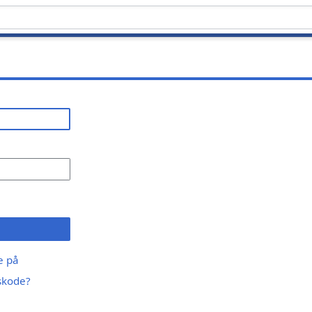
ge på
skode?