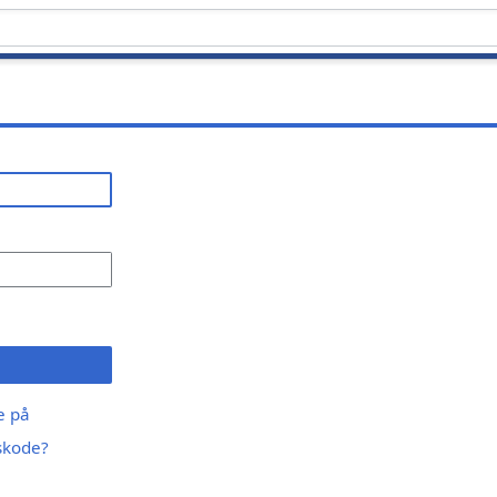
ge på
skode?