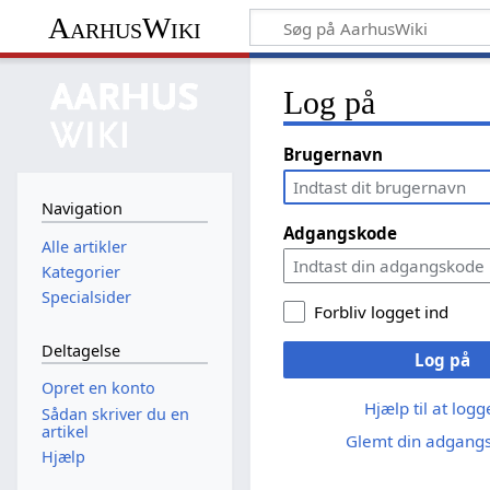
AarhusWiki
Log på
Brugernavn
Navigation
Adgangskode
Alle artikler
Kategorier
Specialsider
Forbliv logget ind
Deltagelse
Log på
Opret en konto
Hjælp til at log
Sådan skriver du en
artikel
Glemt din adgang
Hjælp