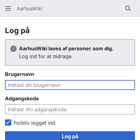
AarhusWiki
Søg
Log på
AarhusWiki laves af personer som dig.
Log ind for at bidrage.
Brugernavn
Adgangskode
Forbliv logget ind
Log på