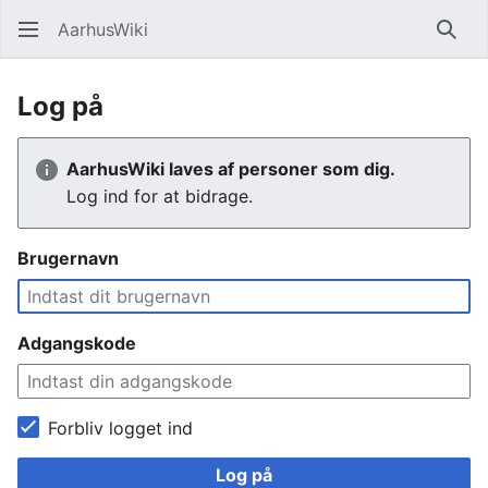
AarhusWiki
Søg
Log på
AarhusWiki laves af personer som dig.
Log ind for at bidrage.
Brugernavn
Adgangskode
Forbliv logget ind
Log på