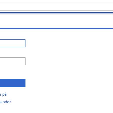
ge på
skode?