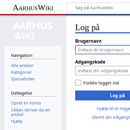
AarhusWiki
Log på
Brugernavn
Navigation
Adgangskode
Alle artikler
Kategorier
Specialsider
Forbliv logget ind
Deltagelse
Log på
Opret en konto
Hjælp til at log
Sådan skriver du en
artikel
Glemt din adgang
Hjælp