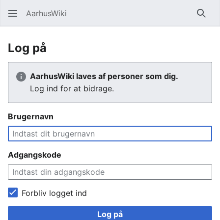
AarhusWiki
Søg
Log på
AarhusWiki laves af personer som dig.
Log ind for at bidrage.
Brugernavn
Adgangskode
Forbliv logget ind
Log på