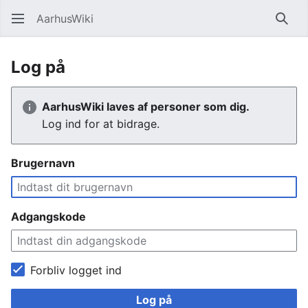
AarhusWiki
Søg
Log på
AarhusWiki laves af personer som dig.
Log ind for at bidrage.
Brugernavn
Adgangskode
Forbliv logget ind
Log på