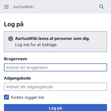
AarhusWiki
Søg
Log på
AarhusWiki laves af personer som dig.
Log ind for at bidrage.
Brugernavn
Adgangskode
Forbliv logget ind
Log på