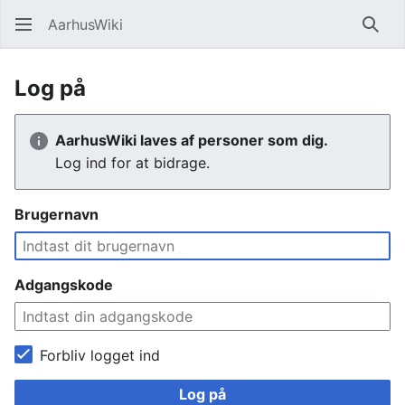
AarhusWiki
Søg
Log på
AarhusWiki laves af personer som dig.
Log ind for at bidrage.
Brugernavn
Adgangskode
Forbliv logget ind
Log på