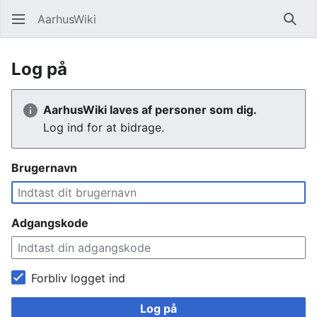
AarhusWiki
Søg
Log på
AarhusWiki laves af personer som dig.
Log ind for at bidrage.
Brugernavn
Adgangskode
Forbliv logget ind
Log på