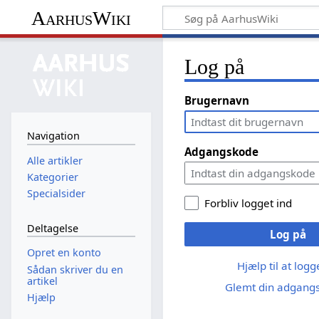
AarhusWiki
Log på
Brugernavn
Navigation
Adgangskode
Alle artikler
Kategorier
Specialsider
Forbliv logget ind
Deltagelse
Log på
Opret en konto
Hjælp til at log
Sådan skriver du en
artikel
Glemt din adgang
Hjælp