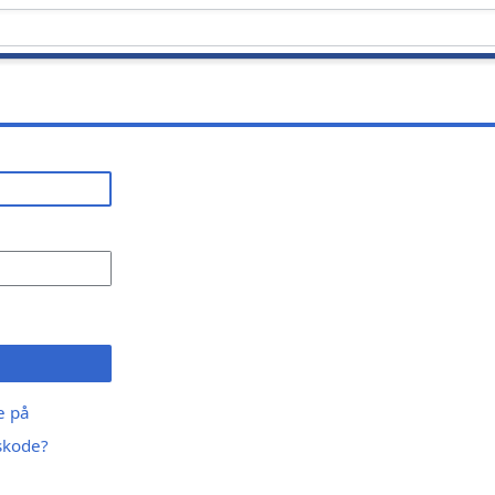
ge på
skode?