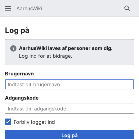
AarhusWiki
Søg
Log på
AarhusWiki laves af personer som dig.
Log ind for at bidrage.
Brugernavn
Adgangskode
Forbliv logget ind
Log på