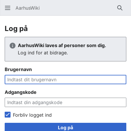
AarhusWiki
Søg
Log på
AarhusWiki laves af personer som dig.
Log ind for at bidrage.
Brugernavn
Adgangskode
Forbliv logget ind
Log på