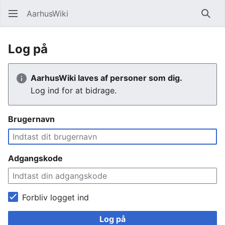
AarhusWiki
Søg
Log på
AarhusWiki laves af personer som dig.
Log ind for at bidrage.
Brugernavn
Adgangskode
Forbliv logget ind
Log på