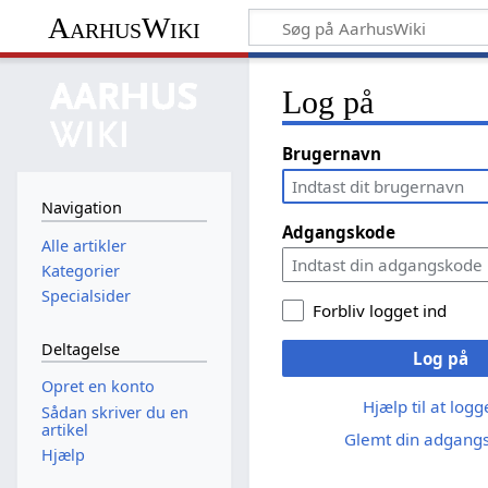
AarhusWiki
Log på
Brugernavn
Navigation
Adgangskode
Alle artikler
Kategorier
Specialsider
Forbliv logget ind
Deltagelse
Log på
Opret en konto
Hjælp til at log
Sådan skriver du en
artikel
Glemt din adgang
Hjælp