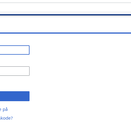
ge på
skode?