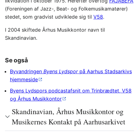
likvidation i oktober 1975. Herefter overtog
FAJABEFA
(Foreningen af Jazz-, Beat- og Folkemusikamatører)
stedet, som gradvist udviklede sig til
V58
.
I 2004 skiftede Århus Musikkontor navn til
Skandinavian.
Se også
Byvandringen
Byens Lydspor
på Aarhus Stadsarkivs
hjemmeside
Byens Lydspors podcastafsnit om Trinbrædtet, V58
og Århus Musikkontor
Skandinavian, Århus Musikkontor og
Musikernes Kontakt på Aarhusarkivet