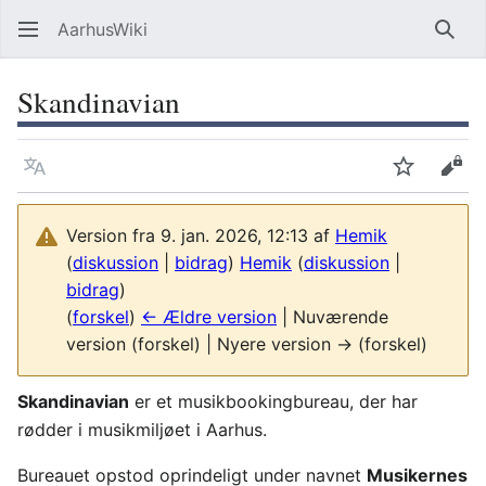
AarhusWiki
Søg
Skandinavian
Sprog
Overvåg
Vis 
Version fra 9. jan. 2026, 12:13 af
Hemik
(
diskussion
|
bidrag
)
Hemik
(
diskussion
|
bidrag
)
(
forskel
)
← Ældre version
| Nuværende
version (forskel) | Nyere version → (forskel)
Skandinavian
er et musikbookingbureau, der har
rødder i musikmiljøet i Aarhus.
Bureauet opstod oprindeligt under navnet
Musikernes