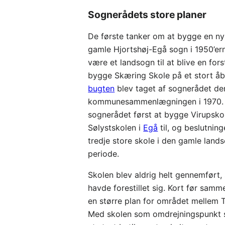
Sognerådets store planer
De første tanker om at bygge en ny 
gamle Hjortshøj-Egå sogn i 1950’ern
være et landsogn til at blive en for
bygge Skæring Skole på et stort åb
bugten
blev taget af sognerådet den
kommunesammenlægningen i 1970. I
sognerådet først at bygge Virupsko
Sølystskolen i
Egå
til, og beslutnin
tredje store skole i den gamle lan
periode.
Skolen blev aldrig helt gennemfør
havde forestillet sig. Kort før sa
en større plan for området mellem
Med skolen som omdrejningspunkt sk