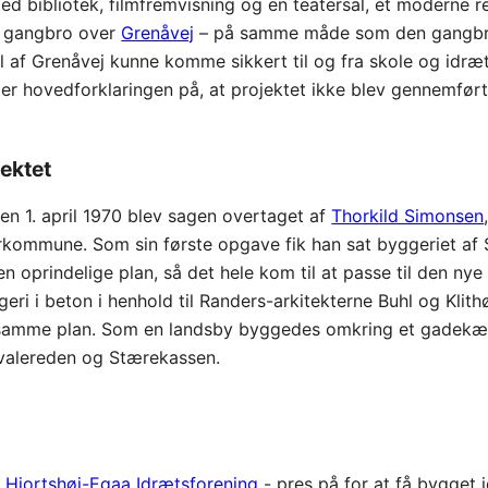
 med bibliotek, filmfremvisning og en teatersal, et modern
en gangbro over
Grenåvej
– på samme måde som den gangbro,
el af Grenåvej kunne komme sikkert til og fra skole og idræ
er hovedforklaringen på, at projektet ikke blev gennemført
ektet
en 1. april 1970 blev sagen overtaget af
Thorkild Simonsen
kommune. Som sin første opgave fik han sat byggeriet af S
en oprindelige plan, så det hele kom til at passe til den 
ri i beton i henhold til Randers-arkitekterne Buhl og Klith
 samme plan. Som en landsby byggedes omkring et gadekær 
Svalereden og Stærekassen.
-
Hjortshøj-Egaa Idrætsforening
- pres på for at få bygget 