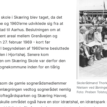
skole i Skæring blev taget, da det
e og 1960’erne udviklede sig fra at
stad til Aarhus. Beslutningen om at
ent areal mellem Grenåvejen og
 27. februar 1969 - kort før
 begyndelsen af 1960’erne besluttede
len i Hjortshøj. Senere kom
gen om Skæring Skole var derfor den
dsognekommune inden for en tiårig
t, som de gamle sognerådsmedlemmer
Skolerådmand Thork
Nielsen ved åbninge
mmenlægningen vedtog sognerådet nemlig
Foto: Preben Tolsto
 Toftegårdsparken og Skæring Havvej.
ulle området også have en stor idrætshal, en idrætspark 