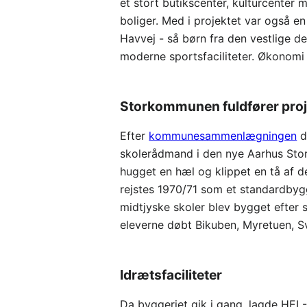
et stort butikscenter, kulturcenter
boliger. Med i projektet var også 
Havvej - så børn fra den vestlige d
moderne sportsfaciliteter. Økonomi 
Storkommunen fuldfører proj
Efter
kommunesammenlægningen
d
skolerådmand i den nye Aarhus Stor
hugget en hæl og klippet en tå af d
rejstes 1970/71 som et standardbygge
midtjyske skoler blev bygget efter
eleverne døbt Bikuben, Myretuen, 
Idrætsfaciliteter
Da byggeriet gik i gang, lagde HEI 