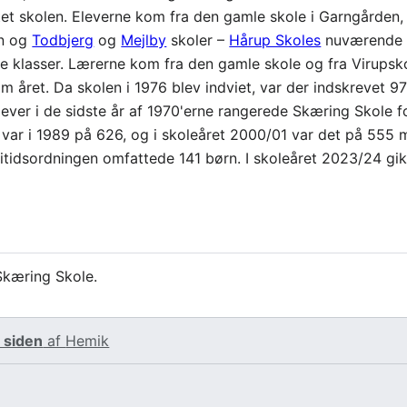
yttet skolen. Eleverne kom fra den gamle skole i Garngården
en og
Todbjerg
og
Mejlby
skoler –
Hårup Skoles
nuværende d
e klasser. Lærerne kom fra den gamle skole og fra Virupsko
om året. Da skolen i 1976 blev indviet, var der indskrevet 
ever i de sidste år af 1970'erne rangerede Skæring Skole 
l var i 1989 på 626, og i skoleåret 2000/01 var det på 555 
fritidsordningen omfattede 141 børn. I skoleåret 2023/24 gi
Skæring Skole.
 siden
af
Hemik