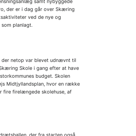
e rensningsanlæg samt nybyggede
 der er i dag går over Skæring
tsaktiviteter ved de nye og
 som planlagt.
, der netop var blevet udnævnt til
kæring Skole i gang efter at have
nye storkommunes budget. Skolen
øjs Midtjyllandsplan, hvor en række
fire firelængede skolehuse, af
idrætshallen, der fra starten også