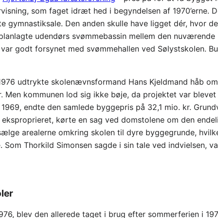
visning, som faget idræt hed i begyndelsen af 1970’erne. De
gte gymnastiksale. Den anden skulle have ligget dér, hvor de
t planlagte udendørs svømmebassin mellem den nuværende i
ar godt forsynet med svømmehallen ved Sølystskolen. Buti
1976 udtrykte skolenævnsformand Hans Kjeldmand håb om, at
. Men kommunen lod sig ikke bøje, da projektet var blevet
i 1969, endte den samlede byggepris på 32,1 mio. kr. Grund
et eksproprieret, kørte en sag ved domstolene om den endeli
t sælge arealerne omkring skolen til dyre byggegrunde, hvil
nge. Som Thorkild Simonsen sagde i sin tale ved indvielsen, v
ler
1976, blev den allerede taget i brug efter sommerferien i 19