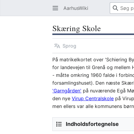
AarhusWiki
Skæring Skole
Sprog
På matrikelkortet over 'Schiering B
for landevejen til Grenå og mellem 
- måtte omkring 1960 falde i forbin
forsamlingshuset). Den næste Skærin
'Garngården'
på nuværende Egå Møll
den nye
Virup Centralskole
på Virup
men ellers var alle kommunens børn 
Indholdsfortegnelse