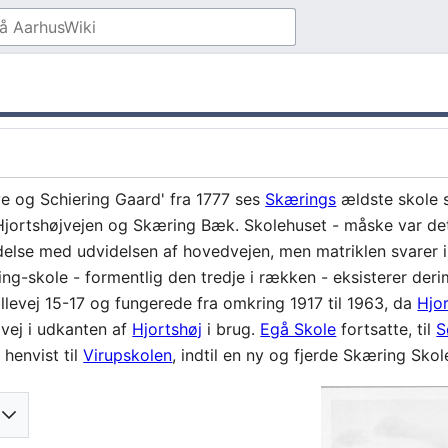
ye og Schiering Gaard' fra 1777 ses
Skærings
ældste skole s
Hjortshøjvejen og Skæring Bæk. Skolehuset - måske var det 
delse med udvidelsen af hovedvejen, men matriklen svarer i 
g-skole - formentlig den tredje i rækken - eksisterer der
evej 15-17 og fungerede fra omkring 1917 til 1963, da
Hjo
vej i udkanten af
Hjortshøj
i brug.
Egå Skole
fortsatte, til
S
henvist til
Virupskolen
, indtil en ny og fjerde Skæring Skole