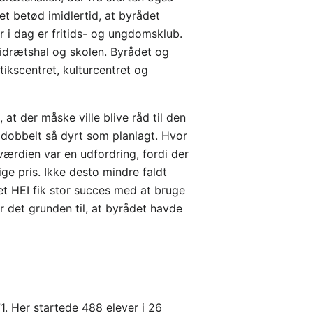
t betød imidlertid, at byrådet
r i dag er fritids- og ungdomsklub.
drætshal og skolen. Byrådet og
kscentret, kulturcentret og
 der måske ville blive råd til den
 dobbelt så dyrt som planlagt. Hvor
værdien var en udfordring, fordi der
ge pris. Ikke desto mindre faldt
ket HEI fik stor succes med at bruge
ar det grunden til, at byrådet havde
71. Her startede 488 elever i 26