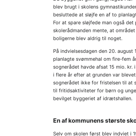
blev brugt i skolens gymnastikunder
besluttede at sløjfe en af to planla
For at spare sløjfede man også de
skolerådmanden mente, at området v
boligerne blev aldrig til noget.
På indvielsesdagen den 20. august 
planlagte svømmehal om fire-fem år
sognerådet havde afsat 15 mio. kr. 
i flere år efter at grunden var blev
sognerådet ikke for fristelsen til a
til fritidsaktiviteter for børn og u
bevilget byggeriet af idrætshallen.
En af kommunens største sko
Selv om skolen først blev indviet i 