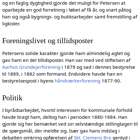
og en faglig dygtighed gjorde det muligt for Petersen at
oparbejde en god forretning i løbet af få år, og snart påtog
han sig også bygnings- og butiksarbejder samt fremstilling af
ligkister.
Foreningslivet og tillidsposter
Petersens solide karakter gjorde ham almindelig agtet og
gav ham en del tillidsposter. Han var med ved stiftelsen af
Aarhus Grundejerforening
i 1879 og sad i dennes bestyrelse
til 1889, i 1882 som formand. Endvidere havde han en
bestyrelsespost i byens
håndværkerforening
1877-90.
Politik
I byrådsarbejdet, hvortil interessen for kommunale forhold
havde bragt ham, deltog han i perioden 1880-1884. Han
gjorde sig her bemærket ved sin selvstændige stillingtagen til
de spørgsmål, der meldte sig. Især gav hans indslag i
debatten omkring opførelsen af
Skt. Clemens Bro
genlyd i