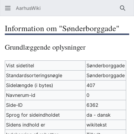
AarhusWiki
Søg
Information om "Sønderborggade"
Grundlæggende oplysninger
Vist sidetitel
Sønderborggade
Standardsorteringsnøgle
Sønderborggade
Sidelængde (i bytes)
407
Navnerum-id
0
Side-ID
6362
Sprog for sideindholdet
da - dansk
Sidens indhold er
wikitekst