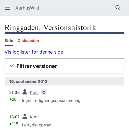
AarhusWiki
Søg
Ringgaden: Versionshistorik
Side
Diskussion
Vis loglister for denne side
Filtrer versioner
19. september 2012
forrige
m
21:38
Kurtl
+28
Ingen redigeringsopsummering
forrige
13:01
Kurtl
+115
flertydig opslag