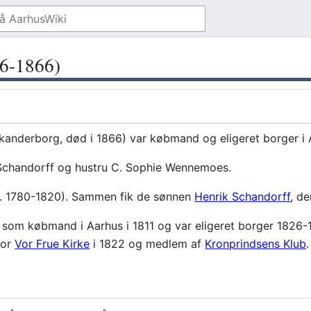
86-1866)
Skanderborg, død i 1866) var købmand og eligeret borger i 
Schandorff og hustru C. Sophie Wennemoes.
a. 1780-1820). Sammen fik de sønnen
Henrik Schandorff
, d
som købmand i Aarhus i 1811 og var eligeret borger 1826-
for
Vor Frue Kirke
i 1822 og medlem af
Kronprindsens Klub
.