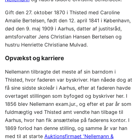
Gift den 27. oktober 1870 i Thisted med Caroline
Amalie Bertelsen, født den 12. april 1841 i København,
død den 9. maj 1909 i Aarhus, datter af justitsråd,
amtsforvalter Jens Christian Hansen Bertelsen og
hustru Henriette Christiane Mulvad.
Opvækst og karriere
Nellemann tilbragte det meste af sin barndom i
Thisted, hvor faderen var byskriver. Han nåede dog at
få sine sidste skoleår i Aarhus, efter at faderen havde
overtaget stillingen som byfoged og byskriver her. I
1856 blev Nellemann exam.jur., og efter et par år som
fuldmægtig ved Thisted amt vendte han tilbage til
Aarhus, hvor han fik ansættelse på faderens kontor. I
1869 forlod han denne stilling, og samme år var han
med til at starte
Auktionsfirmaet 'Nellemann &