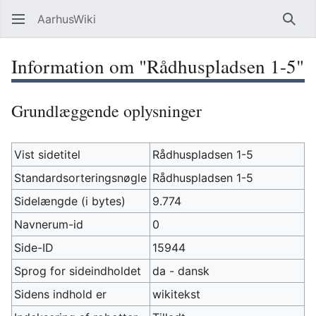
AarhusWiki
Søg
Information om "Rådhuspladsen 1-5"
Grundlæggende oplysninger
Vist sidetitel
Rådhuspladsen 1-5
Standardsorteringsnøgle
Rådhuspladsen 1-5
Sidelængde (i bytes)
9.774
Navnerum-id
0
Side-ID
15944
Sprog for sideindholdet
da - dansk
Sidens indhold er
wikitekst