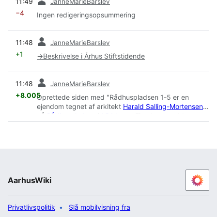
11:49
JanneMarieBarslev
−4
Ingen redigeringsopsummering
forrige
11:48
JanneMarieBarslev
+1
→
Beskrivelse i Århus Stiftstidende
forrige
11:48
JanneMarieBarslev
+8.005
Oprettede siden med "Rådhuspladsen 1-5 er en
ejendom tegnet af arkitekt
Harald Salling-Mortensen
på
Rådhuspladsen
i
Midtbyen
. Ejendommen blev
officielt indviet 20. februar 1944, og blev kendt som
'''Handelsbankens Hus''', da
Jydsk Handels- &
Landbrugsbank
stod bag opførelsen af ejendommen.
===Historie=== Handelsbankens daværende domicil
lå på
Lille Torv 6
, men denne var med tiden blevet for
lille. Byens udvikling og bankens ekspansion medførte
AarhusWiki
behov for opret..."
Privatlivspolitik
Slå mobilvisning fra