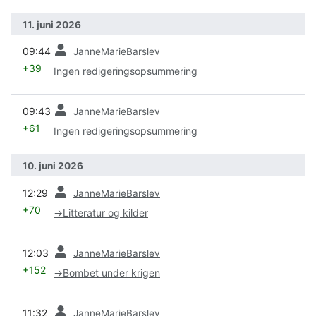
11. juni 2026
forrige
09:44
JanneMarieBarslev
+39
Ingen redigeringsopsummering
forrige
09:43
JanneMarieBarslev
+61
Ingen redigeringsopsummering
10. juni 2026
forrige
12:29
JanneMarieBarslev
+70
→
Litteratur og kilder
forrige
12:03
JanneMarieBarslev
+152
→
Bombet under krigen
forrige
11:32
JanneMarieBarslev