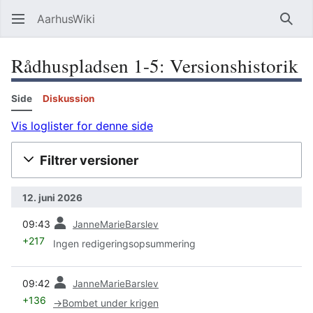
AarhusWiki
Søg
Rådhuspladsen 1-5: Versionshistorik
Side
Diskussion
Vis loglister for denne side
Filtrer versioner
12. juni 2026
forrige
09:43
JanneMarieBarslev
+217
Ingen redigeringsopsummering
forrige
09:42
JanneMarieBarslev
+136
→
Bombet under krigen