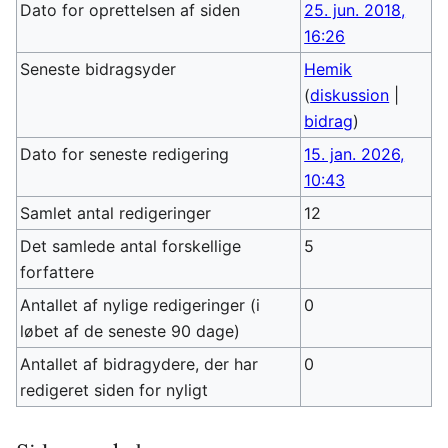
Dato for oprettelsen af siden
25. jun. 2018,
16:26
Seneste bidragsyder
Hemik
(
diskussion
|
bidrag
)
Dato for seneste redigering
15. jan. 2026,
10:43
Samlet antal redigeringer
12
Det samlede antal forskellige
5
forfattere
Antallet af nylige redigeringer (i
0
løbet af de seneste 90 dage)
Antallet af bidragydere, der har
0
redigeret siden for nyligt