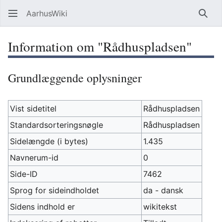
AarhusWiki
Søg
Information om "Rådhuspladsen"
Grundlæggende oplysninger
Vist sidetitel
Rådhuspladsen
Standardsorteringsnøgle
Rådhuspladsen
Sidelængde (i bytes)
1.435
Navnerum-id
0
Side-ID
7462
Sprog for sideindholdet
da - dansk
Sidens indhold er
wikitekst