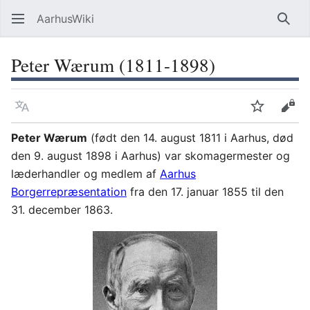
AarhusWiki
Søg
Peter Wærum (1811-1898)
Sprog
Overvåg
Vis 
Peter Wærum
(født den 14. august 1811 i Aarhus, død
den 9. august 1898 i Aarhus) var skomagermester og
læderhandler og medlem af
Aarhus
Borgerrepræsentation
fra den 17. januar 1855 til den
31. december 1863.