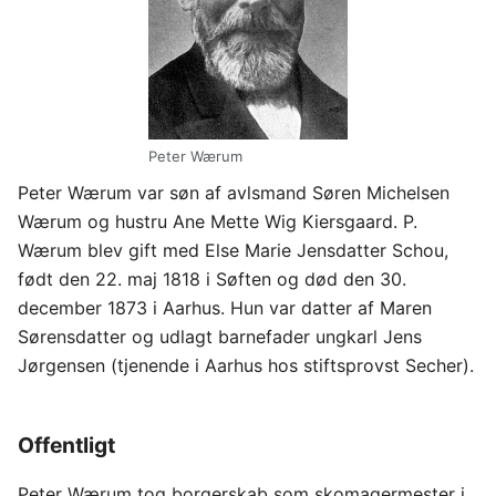
Peter Wærum
Peter Wærum var søn af avlsmand Søren Michelsen
Wærum og hustru Ane Mette Wig Kiersgaard. P.
Wærum blev gift med Else Marie Jensdatter Schou,
født den 22. maj 1818 i Søften og død den 30.
december 1873 i Aarhus. Hun var datter af Maren
Sørensdatter og udlagt barnefader ungkarl Jens
Jørgensen (tjenende i Aarhus hos stiftsprovst Secher).
Offentligt
Peter Wærum tog borgerskab som skomagermester i