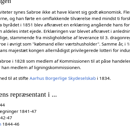
ngen
iviteter synes Sabroe ikke at have klaret sig godt økonomisk. F
rerne, og han førte en omflakkende tilværelse med mindst ti fors
Da byrådet i 1851 blev afkrævet en erklæring angående hans 
 aldeles intet ejede. Erklæringen var blevet afkrævet i anledn
entlige, stammende fra misligholdelse af leverance til 3. dragon
oe i øvrigt som "købmand eller værtshusholder". Samme år, i 1
hans majestæt kongen allernådigst privilegerede lotteri for indu
og Sabroe i 1828 som medlem af Kommissionen til at påse handel
ar han medlem af ligningskommissionen.
d til at stifte
Aarhus Borgerlige Skydeselskab
i 1834.
ns repræsentant i ...
44
 regninger 1841-47
42-47
n
1844-46