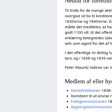
Nedtur for forretni
Til trods for de mange akt
overgive sit bo til kredito
1830'erne og 1840'erne. 
måtte det meddeles, at han
godt 1100 rdl. til det off
erklæring betegnedes Sabr
selv som agent for det af 
I det offentlige liv delt
tarv, og i 1838 og 1839 v
Peter Mauritz Sabroe var me
Medlem af eller bye
Markdirektionen
1838-
Komiteen til at anvise
Fattigkommissionen
18
Bygningskommissione