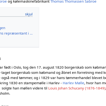
broe
og kølemaskinefabrikant
Thomas Thomassen Sabroe
ngen
s repræsentant i ...
n
var født i Oslo, tog den 17. august 1820 borgerskab som købma
19 taget borgerskab som købmand og åbnet en forretning med kol
e også med tømmer, og i 1829 var hans tømmerhandel blevet be
kring 1830 en stampemølle i Harlev -
Harlev Mølle
, hvor han 
1 solgte han møllen videre til
Louis Johan Schucany (1876-1849)
sholm.