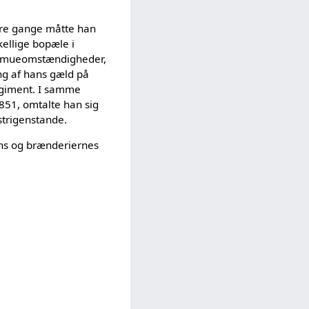
lere gange måtte han
kellige bopæle i
formueomstændigheder,
ing af hans gæld på
regiment. I samme
851, omtalte han sig
strigenstande.
ens og brænderiernes