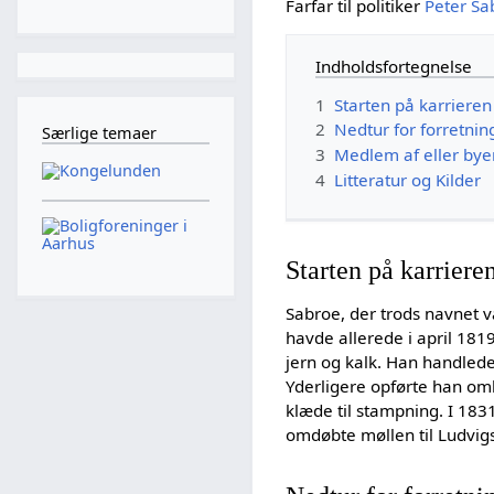
Farfar til politiker
Peter Sa
Indholdsfortegnelse
1
Starten på karrieren
2
Nedtur for forretni
Særlige temaer
3
Medlem af eller byen
4
Litteratur og Kilder
Starten på karriere
Sabroe, der trods navnet 
havde allerede i april 18
jern og kalk. Han handled
Yderligere opførte han om
klæde til stampning. I 183
omdøbte møllen til Ludvig