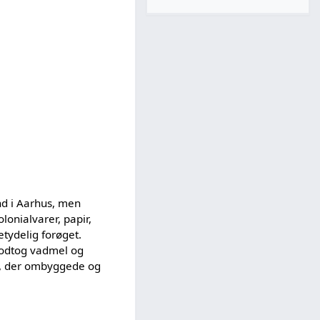
nd i Aarhus, men
onialvarer, papir,
tydelig forøget.
modtog vadmel og
, der ombyggede og