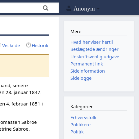
Anonym
Mere
Hvad henviser hertil
Vis kilde
Historik
Beslægtede ændringer
Udskriftsvenlig udgave
Permanent link
Sideinformation
Sidelogge
bmand, senere
den 28. januar 1847.
en 4. februar 1851 i
Kategorier
Erhvervsfolk
Thomassen Sabroe
Politikere
etrine Sabroe.
Politik