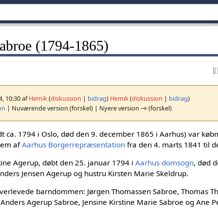
Sabroe (1794-1865)
4, 10:30 af
Hemik
(
diskussion
|
bidrag
)
Hemik
(
diskussion
|
bidrag
)
on
| Nuværende version (forskel) | Nyere version → (forskel)
dt ca. 1794 i Oslo, død den 9. december 1865 i Aarhus) var kø
lem af
Aarhus Borgerrepræsentation
fra den 4. marts 1841 til 
tine Agerup, døbt den 25. januar 1794 i
Aarhus domsogn
, død d
Anders Jensen Agerup og hustru Kirsten Marie Skeldrup.
m overlevede barndommen: Jørgen Thomassen Sabroe, Thomas 
 Anders Agerup Sabroe, Jensine Kirstine Marie Sabroe og Ane P