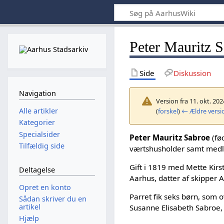
Peter Mauritz 
Side
Diskussion
Navigation
Version fra 11. okt. 202
Alle artikler
(
forskel
)
← Ældre versi
Kategorier
Specialsider
Peter Mauritz Sabroe
(fø
Tilfældig side
værtshusholder samt med
Gift i 1819 med Mette Kirs
Deltagelse
Aarhus, datter af skipper 
Opret en konto
Parret fik seks børn, so
Sådan skriver du en
artikel
Susanne Elisabeth Sabroe,
Hjælp