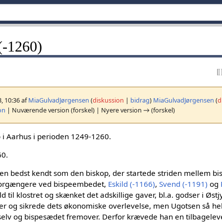
(-1260)
3, 10:36 af
MiaGulvadJørgensen
(
diskussion
|
bidrag
)
MiaGulvadJørgensen
(
d
on
| Nuværende version (forskel) | Nyere version → (forskel)
 i Aarhus i perioden 1249-1260.
60.
den bedst kendt som den biskop, der startede striden mellem b
forgængere ved bispeembedet,
Eskild (-1166)
,
Svend (-1191)
og
d til klostret og skænket det adskillige gaver, bl.a. godser i Øst
er og sikrede dets økonomiske overlevelse, men Ugotsen så hel
 selv og bispesædet fremover. Derfor krævede han en tilbagelev