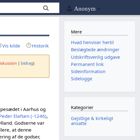
Anonym
Mere
Hvad henviser hertil
Vis kilde
Historik
Beslægtede ændringer
Udskriftsvenlig udgave
iskussion
|
bidrag
)
Permanent link
Sideinformation
Sidelogge
Kategorier
ispesædet i Aarhus og
Peder Elafsen (-1246)
,
Gejstlige & kirkeligt
jylland. Godserne var
ansatte
lere, at denne
ering af de godser,