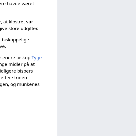
gere havde været
e, at klostret var
give store udgifter.
, biskoppelige
ve.
en senere biskop
Tyge
nge midler på at
dligere bispers
efter striden
ongen, og munkenes