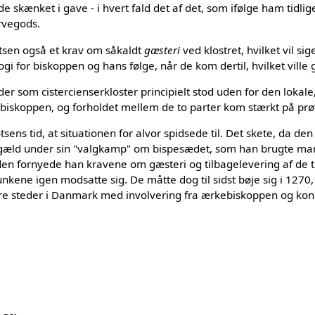
skænket i gave - i hvert fald det af det, som ifølge ham tidli
rvegods.
sen også et krav om såkaldt
gæsteri
ved klostret, hvilket vil sig
s logi for biskoppen og hans følge, når de kom dertil, hvilket ville 
r som cistercienserkloster principielt stod uden for den lokale
od biskoppen, og forholdet mellem de to parter kom stærkt på prø
tsens tid, at situationen for alvor spidsede til. Det skete, da d
gæld under sin "valgkamp" om bispesædet, som han brugte ma
en fornyede han kravene om gæsteri og tilbagelevering af de ti
kene igen modsatte sig. De måtte dog til sidst bøje sig i 1270, 
dre steder i Danmark med involvering fra ærkebiskoppen og k