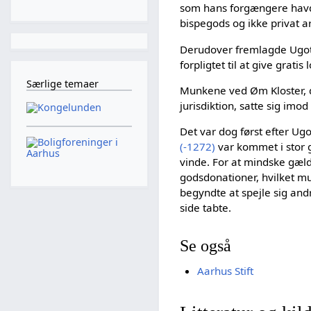
som hans forgængere havde 
bispegods og ikke privat a
Derudover fremlagde Ugot
forpligtet til at give grati
Særlige temaer
Munkene ved Øm Kloster, de
jurisdiktion, satte sig im
Det var dog først efter Ugo
(-1272)
var kommet i stor 
vinde. For at mindske gæld
godsdonationer, hvilket mun
begyndte at spejle sig an
side tabte.
Se også
Aarhus Stift