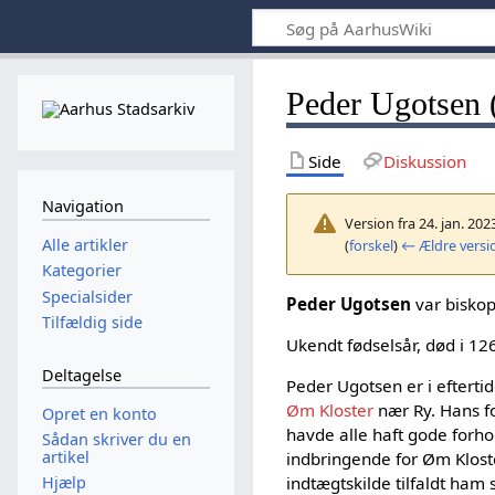
Peder Ugotsen 
Side
Diskussion
Navigation
Version fra 24. jan. 202
Alle artikler
(
forskel
)
← Ældre versi
Kategorier
Specialsider
Peder Ugotsen
var biskop
Tilfældig side
Ukendt fødselsår, død i 12
Deltagelse
Peder Ugotsen er i efterti
Øm Kloster
nær Ry. Hans 
Opret en konto
havde alle haft gode forhol
Sådan skriver du en
artikel
indbringende for Øm Klost
Hjælp
indtægtskilde tilfaldt ham