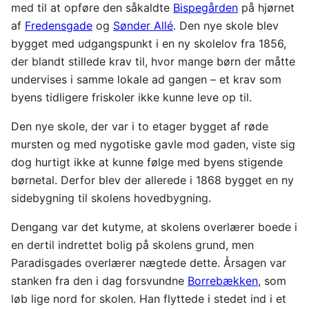
med til at opføre den såkaldte
Bispegården
på hjørnet
af
Fredensgade
og
Sønder Allé
. Den nye skole blev
bygget med udgangspunkt i en ny skolelov fra 1856,
der blandt stillede krav til, hvor mange børn der måtte
undervises i samme lokale ad gangen – et krav som
byens tidligere friskoler ikke kunne leve op til.
Den nye skole, der var i to etager bygget af røde
mursten og med nygotiske gavle mod gaden, viste sig
dog hurtigt ikke at kunne følge med byens stigende
børnetal. Derfor blev der allerede i 1868 bygget en ny
sidebygning til skolens hovedbygning.
Dengang var det kutyme, at skolens overlærer boede i
en dertil indrettet bolig på skolens grund, men
Paradisgades overlærer nægtede dette. Årsagen var
stanken fra den i dag forsvundne
Borrebækken
, som
løb lige nord for skolen. Han flyttede i stedet ind i et