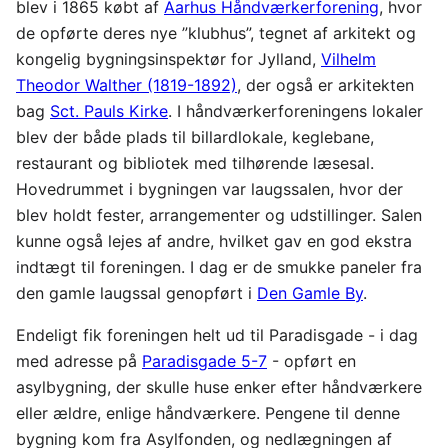
blev i 1865 købt af
Aarhus Håndværkerforening
, hvor
de opførte deres nye ”klubhus”, tegnet af arkitekt og
kongelig bygningsinspektør for Jylland,
Vilhelm
Theodor Walther (1819-1892)
, der også er arkitekten
bag
Sct. Pauls Kirke
. I håndværkerforeningens lokaler
blev der både plads til billardlokale, keglebane,
restaurant og bibliotek med tilhørende læsesal.
Hovedrummet i bygningen var laugssalen, hvor der
blev holdt fester, arrangementer og udstillinger. Salen
kunne også lejes af andre, hvilket gav en god ekstra
indtægt til foreningen. I dag er de smukke paneler fra
den gamle laugssal genopført i
Den Gamle By
.
Endeligt fik foreningen helt ud til Paradisgade - i dag
med adresse på
Paradisgade 5-7
- opført en
asylbygning, der skulle huse enker efter håndværkere
eller ældre, enlige håndværkere. Pengene til denne
bygning kom fra Asylfonden, og nedlægningen af