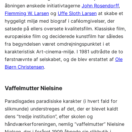
åbningen ønskede initiativtagerne
John Rosendorff
,
Flemming W. Larsen
og
Uffe Sloth Larsen
at skabe et
hyggeligt miljø med biograf i caféomgivelser, der
satsede på ellers oversete kvalitetsfilm. Klassiske film,
europæiske film og deciderede kunstfilm har således
fra begyndelsen været omdrejningspunktet i et
karakteristisk Art-cinema-miljø. I 1981 udtrådte de to
førstnævnte af selskabet, og de blev erstattet af
Ole
Bjørn Christensen
.
Vaffelmutter Nielsine
Paradisgades paradisiske karakter (i hvert fald for
slikmunde) understreges af det, der er blevet kaldt
dens ”tredje institution”, efter skolen og
håndværkerforeningen, nemlig ”vaffelmutter” Nielsine
Nielsen, der i foråret 1909 åbnede sin slikbutik i