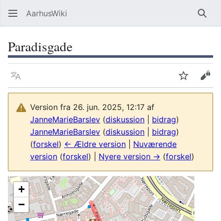
AarhusWiki
Søg
Paradisgade
Sprog
Overvåg
Vis 
Version fra 26. jun. 2025, 12:17 af
JanneMarieBarslev
(
diskussion
|
bidrag
)
JanneMarieBarslev
(
diskussion
|
bidrag
)
(
forskel
)
← Ældre version
|
Nuværende
version
(
forskel
) |
Nyere version →
(
forskel
)
+
−