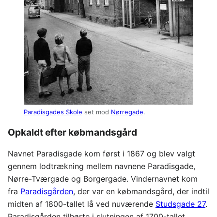
Paradisgades Skole
set mod
Nørregade
.
Opkaldt efter købmandsgård
Navnet Paradisgade kom først i 1867 og blev valgt
gennem lodtrækning mellem navnene Paradisgade,
Nørre-Tværgade og Borgergade. Vindernavnet kom
fra
Paradisgården
, der var en købmandsgård, der indtil
midten af 1800-tallet lå ved nuværende
Studsgade 27
.
Paradisgården tilhørte i slutningen af 1700-tallet