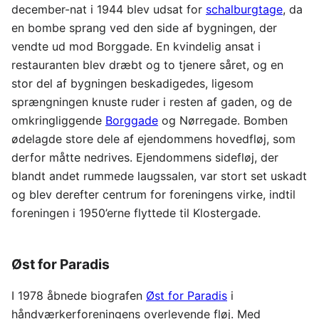
december-nat i 1944 blev udsat for
schalburgtage
, da
en bombe sprang ved den side af bygningen, der
vendte ud mod Borggade. En kvindelig ansat i
restauranten blev dræbt og to tjenere såret, og en
stor del af bygningen beskadigedes, ligesom
sprængningen knuste ruder i resten af gaden, og de
omkringliggende
Borggade
og Nørregade. Bomben
ødelagde store dele af ejendommens hovedfløj, som
derfor måtte nedrives. Ejendommens sidefløj, der
blandt andet rummede laugssalen, var stort set uskadt
og blev derefter centrum for foreningens virke, indtil
foreningen i 1950’erne flyttede til Klostergade.
Øst for Paradis
I 1978 åbnede biografen
Øst for Paradis
i
håndværkerforeningens overlevende fløj. Med