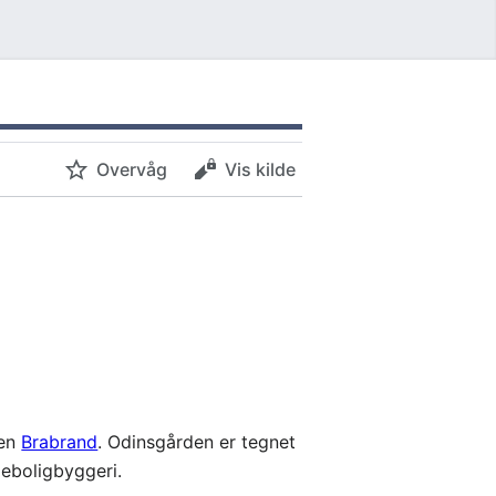
Overvåg
Vis kilde
len
Brabrand
. Odinsgården er tegnet
geboligbyggeri.