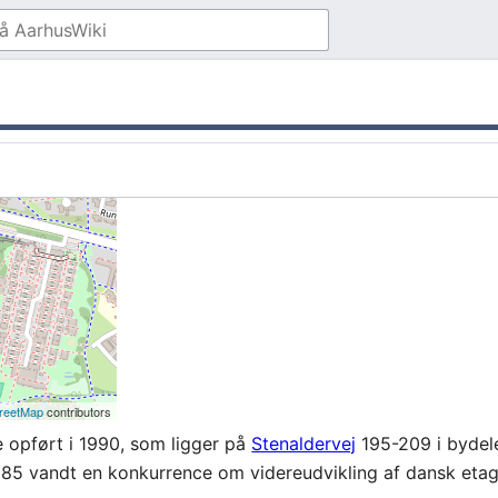
reetMap
contributors
 opført i 1990, som ligger på
Stenaldervej
195-209 i byde
1985 vandt en konkurrence om videreudvikling af dansk eta