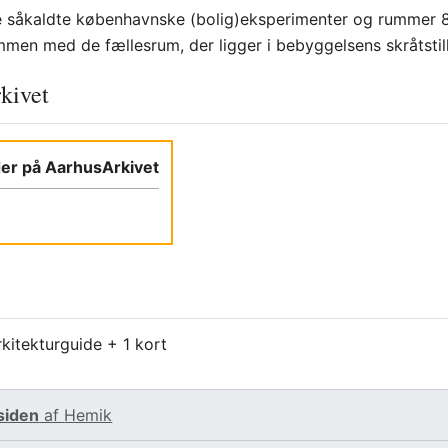
e såkaldte københavnske (bolig)eksperimenter og rummer 8
men med de fællesrum, der ligger i bebyggelsens skråtstill
kivet
lder på AarhusArkivet
kitekturguide + 1 kort
siden
af
Hemik