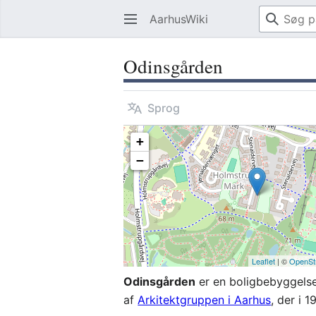
AarhusWiki
Odinsgården
Sprog
+
−
Leaflet
| ©
OpenSt
Odinsgården
er en boligbebyggelse
af
Arkitektgruppen i Aarhus
, der i 