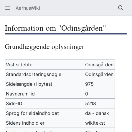
AarhusWiki
Søg
Information om "Odinsgården"
Grundlæggende oplysninger
Vist sidetitel
Odinsgården
Standardsorteringsnøgle
Odinsgården
Sidelængde (i bytes)
975
Navnerum-id
0
Side-ID
5218
Sprog for sideindholdet
da - dansk
Sidens indhold er
wikitekst