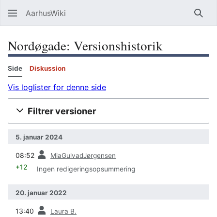
AarhusWiki
Søg
Nordøgade: Versionshistorik
Side
Diskussion
Vis loglister for denne side
Filtrer versioner
5. januar 2024
forrige
08:52
MiaGulvadJørgensen
+12
Ingen redigeringsopsummering
20. januar 2022
forrige
13:40
Laura B.