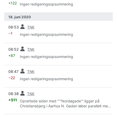
+122
Ingen redigeringsopsummering
18. juni 2020
forrige
08:53
TNK
−1
Ingen redigeringsopsummering
forrige
08:52
TNK
+87
Ingen redigeringsopsummering
forrige
08:47
TNK
−22
Ingen redigeringsopsummering
forrige
08:38
TNK
+511
Oprettede siden med "'''Nordøgade''' ligger på
Christiansbjerg i Aarhus N. Gaden løber parallelt med
Brendstrupvej
og
Katrinebjergvej
. Gaden ligger som
en af i alt 7 andre gader i k..."