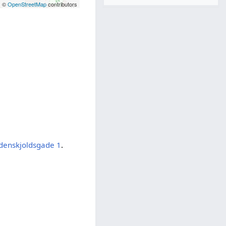
| ©
OpenStreetMap
contributors
denskjoldsgade 1
.