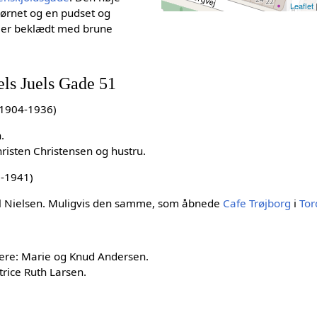
Leaflet
jørnet og en pudset og
 er beklædt med brune
els Juels Gade 51
 1904-1936)
.
risten Christensen og hustru.
6-1941)
rl Nielsen. Muligvis den samme, som åbnede
Cafe Trøjborg
i
Tor
ere: Marie og Knud Andersen.
rice Ruth Larsen.