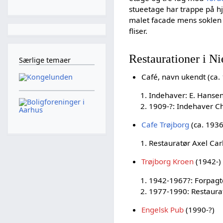
stueetage har trappe på h
malet facade mens soklen
fliser.
Restaurationer i Ni
Særlige temaer
Café, navn ukendt (ca.
Indehaver: E. Hansen
1909-?: Indehaver Ch
Cafe Trøjborg
(ca. 193
Restauratør Axel Ca
Trøjborg Kroen
(1942-)
1942-1967?: Forpagt
1977-1990: Restaurat
Engelsk Pub
(1990-?)