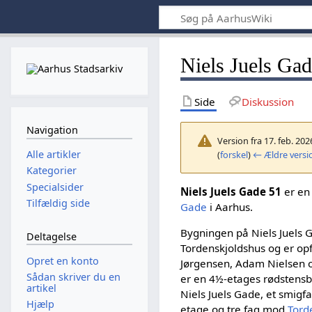
Niels Juels Ga
Side
Diskussion
Navigation
Version fra 17. feb. 202
Alle artikler
(
forskel
)
← Ældre versi
Kategorier
Specialsider
Niels Juels Gade 51
er en
Tilfældig side
Gade
i Aarhus.
Bygningen på Niels Juels 
Deltagelse
Tordenskjoldshus og er opf
Opret en konto
Jørgensen, Adam Nielsen 
Sådan skriver du en
er en 4½-etages rødstens
artikel
Niels Juels Gade, et smigf
Hjælp
etage og tre fag mod
Tord