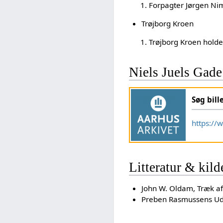
Forpagter Jørgen Ni
Trøjborg Kroen
Trøjborg Kroen holder 
Niels Juels Gade
Søg bill
https://
Litteratur & kild
John W. Oldam, Træk af 
Preben Rasmussens Udk