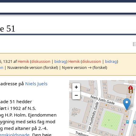
de 51
6, 13:21 af
Hemik
(
diskussion
|
bidrag
)
Hemik
(
diskussion
|
bidrag
)
on
| Nuværende version (forskel) | Nyere version → (forskel)
 adresse på
Niels Juels
+
−
Gade 51 hedder
ørt i 1902 af N.S.
og H.P. Holm. Ejendommen
bygning med seks fag mod
ag med altaner på 2.-4.
enskjoldsgade
. Den høje