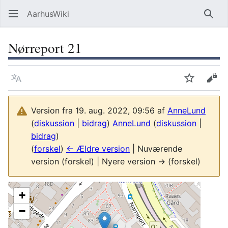
AarhusWiki
Søg
Nørreport 21
Sprog
Overvåg
Vis 
Version fra 19. aug. 2022, 09:56 af
AnneLund
(
diskussion
|
bidrag
)
AnneLund
(
diskussion
|
bidrag
)
(
forskel
)
← Ældre version
| Nuværende
version (forskel) | Nyere version → (forskel)
+
−