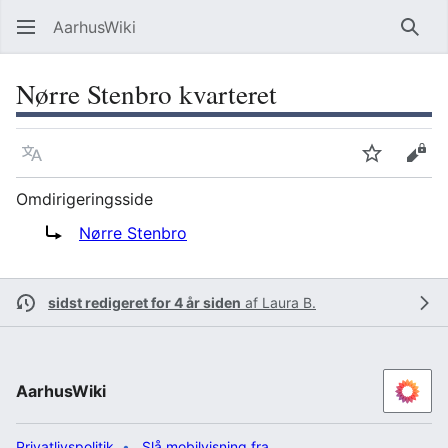
AarhusWiki
Søg
Nørre Stenbro kvarteret
Sprog
Overvåg
Vis 
Omdirigeringsside
Omdiriger til:
Nørre Stenbro
sidst redigeret for 4 år siden
af
Laura B.
AarhusWiki
Privatlivspolitik
Slå mobilvisning fra