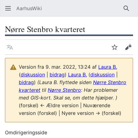
AarhusWiki
Søg
Nørre Stenbro kvarteret
Sprog
Overvåg
Vis 
Version fra 9. mar. 2022, 13:24 af
Laura B.
(
diskussion
|
bidrag
)
Laura B.
(
diskussion
|
bidrag
)
(Laura B. flyttede siden
Nørre Stenbro
kvarteret
til
Nørre Stenbro
: Har problemer
med GIS-kort. Skal se, om dette hjælper. )
(forskel) ← Ældre version | Nuværende
version (forskel) | Nyere version → (forskel)
Omdirigeringsside