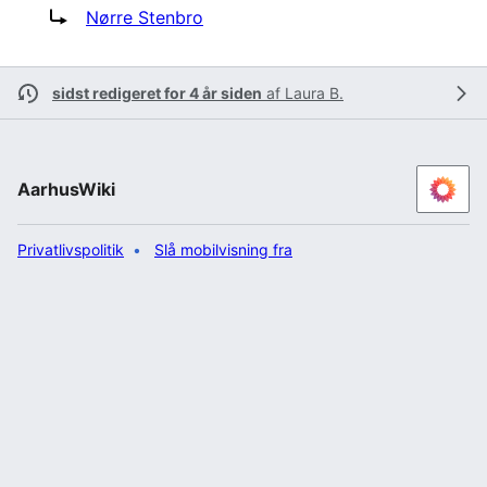
Omdiriger til:
Nørre Stenbro
sidst redigeret for 4 år siden
af
Laura B.
AarhusWiki
Privatlivspolitik
Slå mobilvisning fra