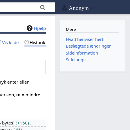
Anonym
Hjælp
Mere
Hvad henviser hertil
Vis kilde
Historik
Beslægtede ændringer
Sideinformation
Sidelogge
yk enter eller
version,
m
= mindre
 bytes
+150
tes
+265