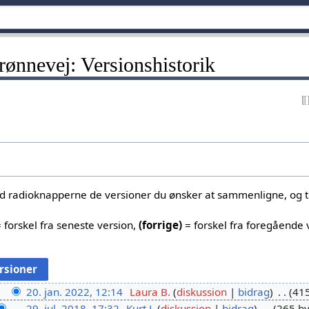
ønnevej: Versionshistorik
ed radioknapperne de versioner du ønsker at sammenligne, og tr
 forskel fra seneste version,
(forrige)
= forskel fra foregående 
20. jan. 2022, 12:14
Laura B.
diskussion
bidrag
415
29. jul. 2018, 17:32
Kurt L
diskussion
bidrag
265 by