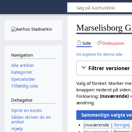
Marselisborg Gr
Side
Diskussion
Vis loglister for denne side
Navigation
Alle artikler
Filtrer versioner
Kategorier
Specialsider
Valg af forskel: Marker m
Tilfældig side
knappen nederst på siden.
Forklaring:
(nuværende)
=
Deltagelse
ændring.
Opret en konto
Sådan skriver du en
artikel
nuværende
forrige
Hjælp
I
nuværende
forrige