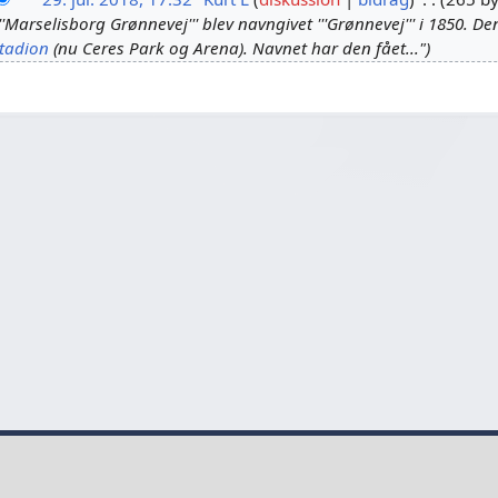
Marselisborg Grønnevej''' blev navngivet '''Grønnevej''' i 1850. De
tadion
(nu Ceres Park og Arena). Navnet har den fået..."