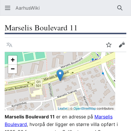
AarhusWiki
Søg
Marselis Boulevard 11
Sprog
Overvåg
Vis 
+
−
Leaflet
| ©
OpenStreetMap
contributors
Marselis Boulevard 11
er en adresse på
Marselis
Boulevard
, hvorpå der ligger en større villa opført i