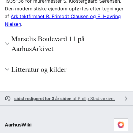
1935-36 for murermester S. Klostergaard Sørensen.
Den modernistiske ejendom opførtes efter tegninger
af
Arkitektfirmaet R. Frimodt Clausen og E. Høvring
Nielsen
.
Marselis Boulevard 11 på
AarhusArkivet
Litteratur og kilder
sidst redigeret for 3 år siden
af
Phillip Stadsarkivet
AarhusWiki