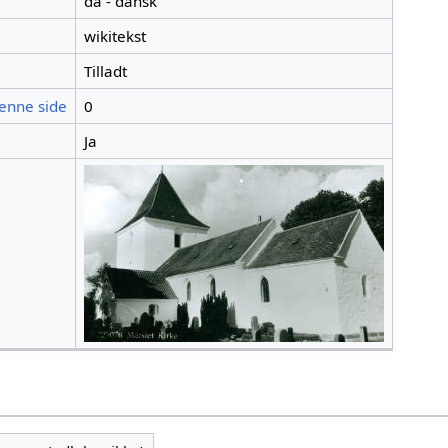
da - dansk
wikitekst
Tilladt
denne side
0
Ja