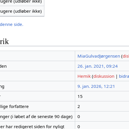
brugere (udløber ikke)
brugere (udløber ikke)
 denne side.
rik
MiaGulvadJørgensen
(
dis
iden
26. jan. 2021, 09:24
Hemik
(
diskussion
|
bidr
ing
9. jan. 2026, 12:21
r
15
lige forfattere
2
inger (i løbet af de seneste 90 dage)
0
er har redigeret siden for nyligt
0