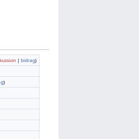
kussion
|
bidrag
)
ag
)