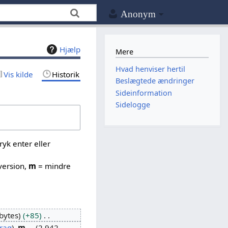
Anonym
Hjælp
Mere
Hvad henviser hertil
Vis kilde
Historik
Beslægtede ændringer
Sideinformation
Sidelogge
yk enter eller
version,
m
= mindre
bytes
+85
rag
m
2.942