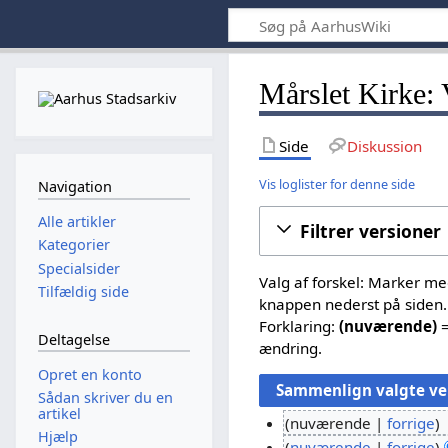
Mårslet Kirke: 
Side
Diskussion
Vis loglister for denne side
Navigation
Alle artikler
Filtrer versioner
Kategorier
Specialsider
Valg af forskel: Marker m
Tilfældig side
knappen nederst på siden.
Forklaring:
(nuværende)
=
Deltagelse
ændring.
Opret en konto
Sådan skriver du en
artikel
nuværende
forrige
Hjælp
I
nuværende
forrige