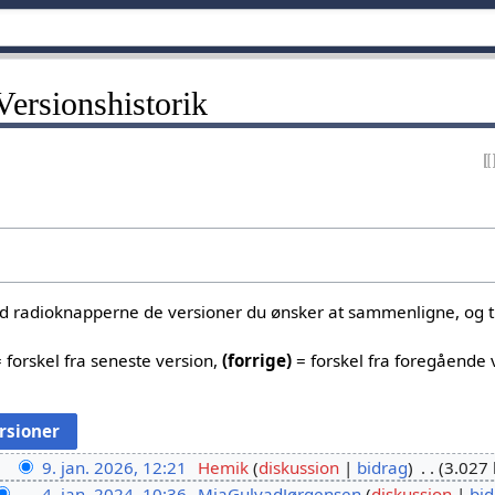
Versionshistorik
ed radioknapperne de versioner du ønsker at sammenligne, og tr
 forskel fra seneste version,
(forrige)
= forskel fra foregående 
9. jan. 2026, 12:21
Hemik
diskussion
bidrag
3.027 
4. jan. 2024, 10:36
MiaGulvadJørgensen
diskussion
bid