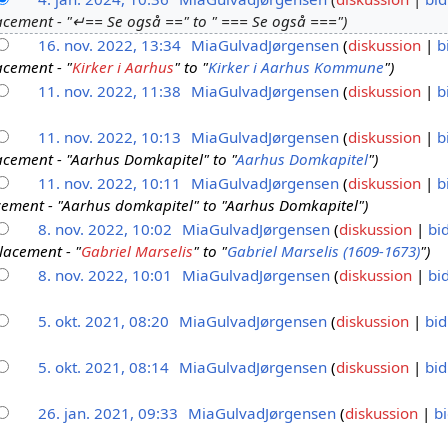
acement - "↵== Se også ==" to " === Se også ==="
16. nov. 2022, 13:34
MiaGulvadJørgensen
diskussion
b
acement - "
Kirker i Aarhus
" to "
Kirker i Aarhus Kommune
"
11. nov. 2022, 11:38
MiaGulvadJørgensen
diskussion
b
11. nov. 2022, 10:13
MiaGulvadJørgensen
diskussion
b
acement - "Aarhus Domkapitel" to "
Aarhus Domkapitel
"
11. nov. 2022, 10:11
MiaGulvadJørgensen
diskussion
b
cement - "Aarhus domkapitel" to "Aarhus Domkapitel"
8. nov. 2022, 10:02
MiaGulvadJørgensen
diskussion
bi
lacement - "
Gabriel Marselis
" to "
Gabriel Marselis (1609-1673)
"
8. nov. 2022, 10:01
MiaGulvadJørgensen
diskussion
bi
5. okt. 2021, 08:20
MiaGulvadJørgensen
diskussion
bid
5. okt. 2021, 08:14
MiaGulvadJørgensen
diskussion
bid
26. jan. 2021, 09:33
MiaGulvadJørgensen
diskussion
b