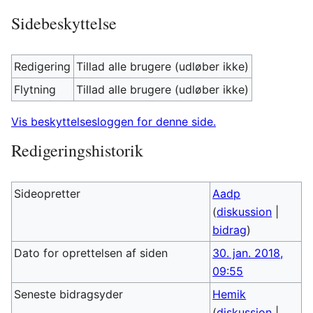
Sidebeskyttelse
Redigering
Tillad alle brugere (udløber ikke)
Flytning
Tillad alle brugere (udløber ikke)
Vis beskyttelsesloggen for denne side.
Redigeringshistorik
Sideopretter
Aadp
(
diskussion
|
bidrag
)
Dato for oprettelsen af siden
30. jan. 2018,
09:55
Seneste bidragsyder
Hemik
(
diskussion
|