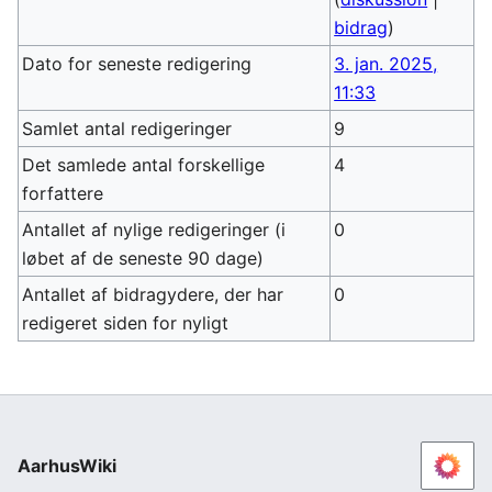
bidrag
)
Dato for seneste redigering
3. jan. 2025,
11:33
Samlet antal redigeringer
9
Det samlede antal forskellige
4
forfattere
Antallet af nylige redigeringer (i
0
løbet af de seneste 90 dage)
Antallet af bidragydere, der har
0
redigeret siden for nyligt
AarhusWiki