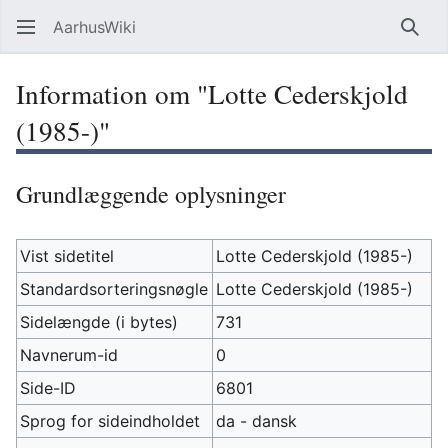
AarhusWiki
Søg
Information om "Lotte Cederskjold
(1985-)"
Grundlæggende oplysninger
Vist sidetitel
Lotte Cederskjold (1985-)
Standardsorteringsnøgle
Lotte Cederskjold (1985-)
Sidelængde (i bytes)
731
Navnerum-id
0
Side-ID
6801
Sprog for sideindholdet
da - dansk