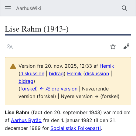
AarhusWiki
Søg
Lise Rahm (1943-)
Sprog
Overvåg
Vis 
Version fra 20. nov. 2025, 12:33 af
Hemik
(
diskussion
|
bidrag
)
Hemik
(
diskussion
|
bidrag
)
(
forskel
)
← Ældre version
| Nuværende
version (forskel) | Nyere version → (forskel)
Lise Rahm
(født den 20. september 1943) var medlem
af
Aarhus Byråd
fra den 1. januar 1982 til den 31.
december 1989 for
Socialistisk Folkeparti
.