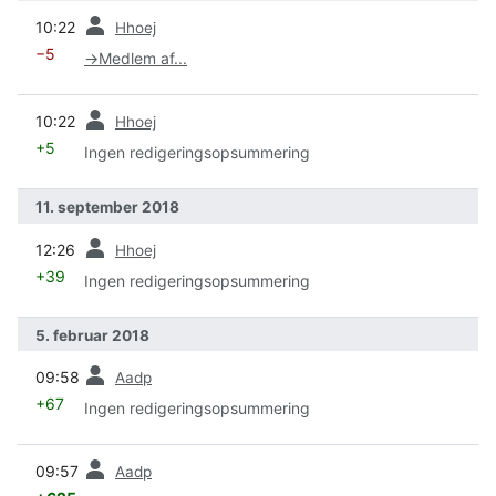
forrige
10:22
Hhoej
−5
→
Medlem af...
forrige
10:22
Hhoej
+5
Ingen redigeringsopsummering
11. september 2018
forrige
12:26
Hhoej
+39
Ingen redigeringsopsummering
5. februar 2018
forrige
09:58
Aadp
+67
Ingen redigeringsopsummering
forrige
09:57
Aadp