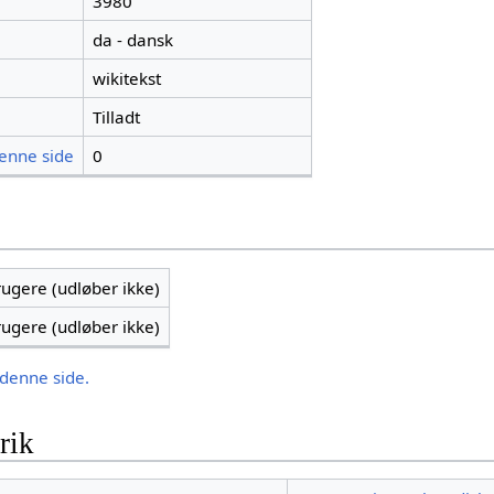
3980
da - dansk
wikitekst
Tilladt
denne side
0
brugere (udløber ikke)
brugere (udløber ikke)
 denne side.
rik