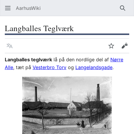
AarhusWiki
Søg
Langballes Teglværk
Sprog
Overvåg
Vis 
Langballes teglværk
lå på den nordlige del af
Nørre
Alle
, tæt på
Vesterbro Torv
og
Langelandsgade
.