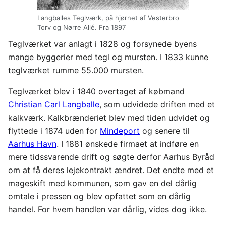
Langballes Teglværk, på hjørnet af Vesterbro
Torv og Nørre Allé. Fra 1897
Teglværket var anlagt i 1828 og forsynede byens
mange byggerier med tegl og mursten. I 1833 kunne
teglværket rumme 55.000 mursten.
Teglværket blev i 1840 overtaget af købmand
Christian Carl Langballe
, som udvidede driften med et
kalkværk. Kalkbrænderiet blev med tiden udvidet og
flyttede i 1874 uden for
Mindeport
og senere til
Aarhus Havn
. I 1881 ønskede firmaet at indføre en
mere tidssvarende drift og søgte derfor Aarhus Byråd
om at få deres lejekontrakt ændret. Det endte med et
mageskift med kommunen, som gav en del dårlig
omtale i pressen og blev opfattet som en dårlig
handel. For hvem handlen var dårlig, vides dog ikke.