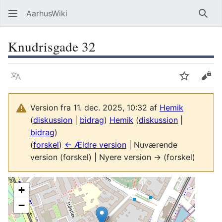
AarhusWiki
Søg
Knudrisgade 32
Sprog
Overvåg
Vis 
Version fra 11. dec. 2025, 10:32 af
Hemik
(
diskussion
|
bidrag
)
Hemik
(
diskussion
|
bidrag
)
(
forskel
)
← Ældre version
| Nuværende
version (forskel) | Nyere version → (forskel)
+
−