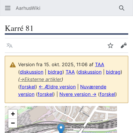
AarhusWiki
Søg
Karré 81
Sprog
Overvåg
Vis 
Version fra 15. okt. 2025, 11:06 af
TAA
(
diskussion
|
bidrag
)
TAA
(
diskussion
|
bidrag
)
(
→
Eksterne artikler
)
(
forskel
)
← Ældre version
|
Nuværende
version
(
forskel
) |
Nyere version →
(
forskel
)
+
−