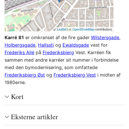
Leaflet
| ©
OpenStreetMap
contributors
Karré 81
er omkranset af de fire gader
Wilstersgade
,
Holbergsgade
,
Hallssti
og
Ewaldsgade
vest for
Frederiks Allé
på
Frederiksbjerg
Vest. Karréen fik
sammen med andre karréer sit nummer i forbindelse
med den bymodernisering, som omfattede
Frederiksbjerg Øst
og
Frederiksbjerg Vest
i midten af
1980erne.
Kort
Eksterne artikler