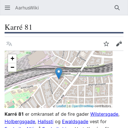
AarhusWiki
Søg
Karré 81
Sprog
Overvåg
Vis 
+
−
Leaflet
| ©
OpenStreetMap
contributors
Karré 81
er omkranset af de fire gader
Wilstersgade
,
Holbergsgade
,
Hallssti
og
Ewaldsgade
vest for