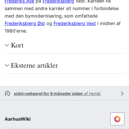
Frederiks Allé
på
Frederiksbjerg
Vest. Karréen fik
sammen med andre karréer sit nummer i forbindelse
med den bymodernisering, som omfattede
Frederiksbjerg Øst
og
Frederiksbjerg Vest
i midten af
1980'erne.
Kort
Eksterne artikler
sidst redigeret for 9 måneder siden
af
Hemik
AarhusWiki